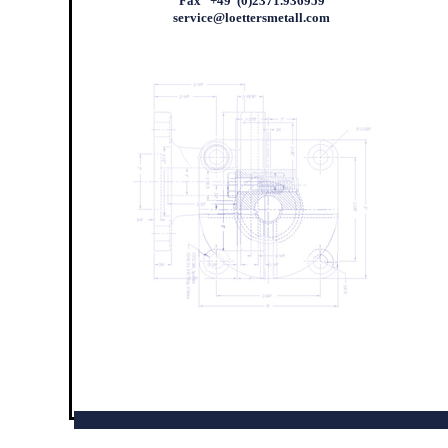
Fax +49 (0)2371.936959
service@loettersmetall.com